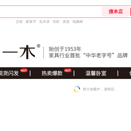
沙发
家装节
实木床
衣柜
床垫
电脑椅
努力加载中，请稍后...