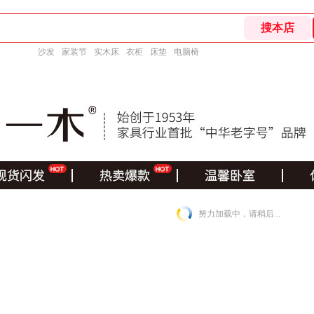
沙发
家装节
实木床
衣柜
床垫
电脑椅
努力加载中，请稍后...